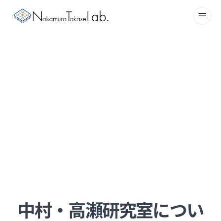
Project
Ja
コンピューティングシステム学研究室
中村・高瀬研究室
物理世界と​情報世界の​高度な​インタラクションを​実現する​
高品質な​コンピューティングと​その​設計方​法論の​確立
中村・高瀬研究室につい